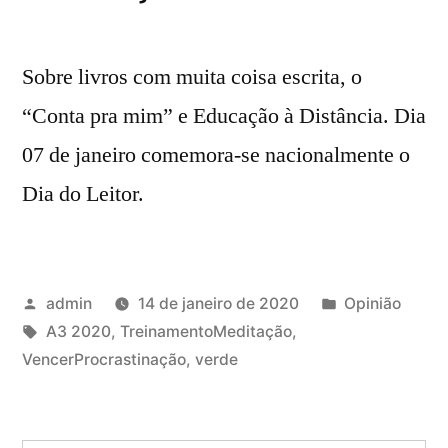
Sobre livros com muita coisa escrita, o
“Conta pra mim” e Educação à Distância. Dia
07 de janeiro comemora-se nacionalmente o
Dia do Leitor.
Publicado
Publicado
admin
14 de janeiro de 2020
Opinião
por
Tags:
em
A3 2020
,
TreinamentoMeditação
,
VencerProcrastinação
,
verde