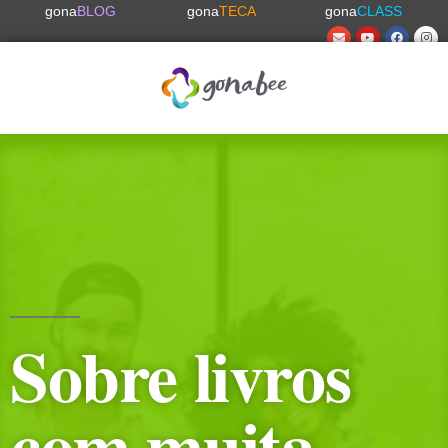
gona
BLOG
gona
TECA
gona
CLASS
Sobre livros
com muita