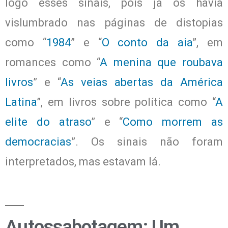
logo esses sinais, pois já os havia
vislumbrado nas páginas de distopias
como “
1984
” e “
O conto da aia
”, em
romances como “
A menina que roubava
livros
” e “
As veias abertas da América
Latina
”, em livros sobre política como “
A
elite do atraso
” e “
Como morrem as
democracias
”. Os sinais não foram
interpretados, mas estavam lá.
Autossabotagem: Um