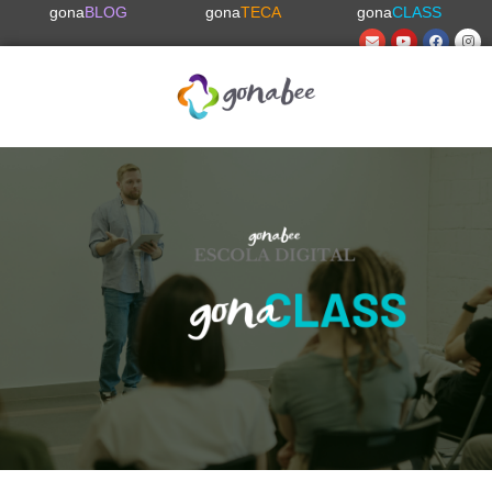
gona
BLOG
gona
TECA
gona
CLASS