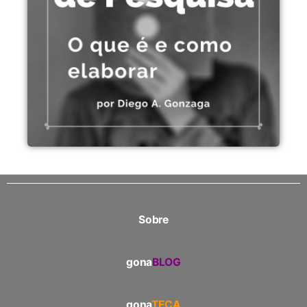
Sobre
gona
BLOG
gona
TECA