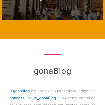
gonaBlog
O
gonaBlog
é o portal de publicação de artigos da
gonabee
.
No
#_gonaBlog
publicamos conteúdo