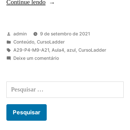
“Circuito
Continue lendo
de
selo
Publicado
admin
9 de setembro de 2021
na
por
Publicado
Conteúdo
,
CursoLadder
linguagem
em
Tags:
A29-P4-M9-A21
,
Aula4
,
azul
,
CursoLadder
ladder”
em
Deixe um comentário
Circuito
de
selo
Pesquisar
na
por:
linguagem
ladder