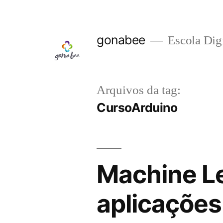
Pular
para
gonabee
Escola Digi
o
conteúdo
Arquivos da tag:
CursoArduino
Machine Le
aplicações