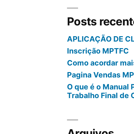
aplicações
e
Posts recen
ferramentas
de
APLICAÇÃO DE C
desenvolvimento.
Inscrição MPTFC
Como acordar mai
Pagina Vendas M
O que é o Manual 
Trabalho Final de
Arquivos