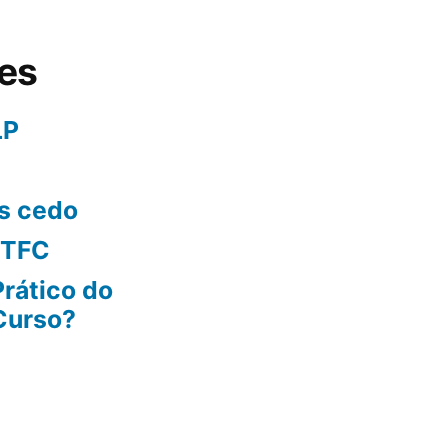
tes
LP
s cedo
PTFC
Prático do
 Curso?