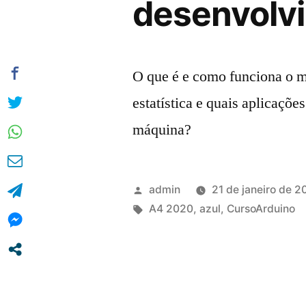
desenvolv
O que é e como funciona o m
estatística e quais aplicaçõe
máquina?
Publicado
admin
21 de janeiro de 
por
Tags:
A4 2020
,
azul
,
CursoArduino