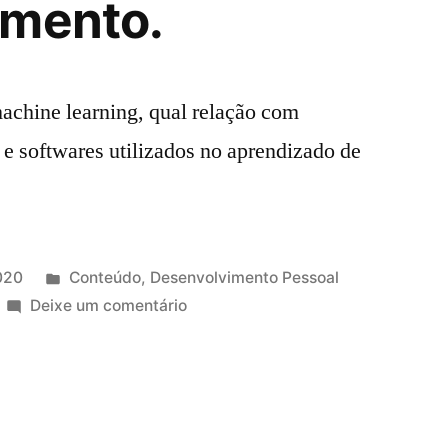
imento.
achine learning, qual relação com
s e softwares utilizados no aprendizado de
Publicado
2020
Conteúdo
,
Desenvolvimento Pessoal
em
em
Deixe um comentário
Machine
Learning
e
Estatística:
Relação,