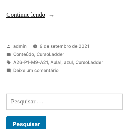
“O
Continue lendo
que
é
Publicado
admin
9 de setembro de 2021
a
por
Publicado
Conteúdo
,
CursoLadder
Linguagem
em
Tags:
A26-P1-M9-A21
,
Aula1
,
azul
,
CursoLadder
de
em
Deixe um comentário
O
programação
que
Ladder?”
é
Pesquisar
a
por:
Linguagem
de
programação