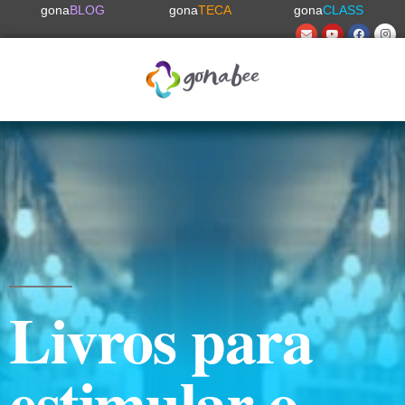
gona
BLOG
gona
TECA
gona
CLASS
Livros para
estimular o