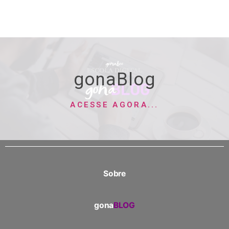
gonaBlog
ACESSE AGORA...
Sobre
gona
BLOG