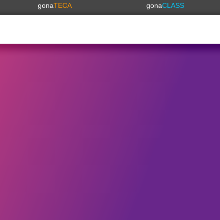
gona
TECA
gona
CLASS