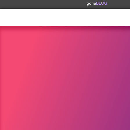
gona
BLOG